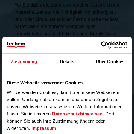
Für Schäden, die dadurch entstehen, dass sich ein
Internetnutzer auf die Richtigkeit, Vollständigkeit
und/oder Aktualität solcher Fremdinhalte verlässt,
haftet allein der Anbieter der jeweiligen
Fremdinhalte und nicht die Techem GmbH Diese
Internetseite enthält bestimmte in die Zukunft
gerichtete Aussagen, die auf gegenwärtigen
Annahmen und Prognosen beruhen. Anleger
Zustimmung
Details
Über Cookies
sollten sich nicht uneingeschränkt auf diese
Aussagen verlassen. Zukunftsorientierte
Aussagen stehen im Kontext ihres
Diese Webseite verwendet Cookies
Entstehungszeitpunkts und beinhalten daher
Risiken und Ungewissheiten. Eine Vielzahl von
Wir verwenden Cookies, damit Sie unsere Webseite in
Faktoren können dazu führen, dass die
vollem Umfang nutzen können und um die Zugriffe auf
tatsächlich eintretenden Ereignisse erheblich von
unsere Webseite zu analysieren. Weitere Informationen
den auf dieser Internetseite enthaltenen
finden Sie in unseren
Datenschutzhinweisen
. Dort
zukunftsorientierten Aussagen abweichen.
können Sie auch Ihre Zustimmung ändern oder
Techem GmbH übernimmt keine Verpflichtung,
widerrufen.
Impressum