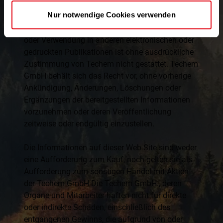
für von Techem GmbH selbst erstellte Grafiken,
Nur notwendige Cookies verwenden
Tondokumente, Videosequenzen und Texte
bleiben allein bei Techem. Deren Vervielfältigung
oder Verwendung in anderen elektronischen oder
gedruckten Publikationen ist ohne ausdrückliche
Zustimmung von Techem nicht gestattet. Techem
GmbH behält sich das Recht vor, ohne vorherige
Ankündigung, Änderungen, Löschungen oder
Ergänzungen der bereitgestellten Informationen
vorzunehmen oder deren Veröffentlichung
zeitweise oder endgültig einzustellen.
Die Informationen auf dieser Web Site sind weder
eine Aufforderung zum Kauf, noch gelten sie als
Aufforderung zum sonstigen Handel mit Aktien
der Techem GmbH Die Techem GmbH., deren
Organe und Mitarbeiter haften nicht für direkte
oder indirekte Schäden, einschließlich des
entgangenen Gewinns, die aufgrund von oder