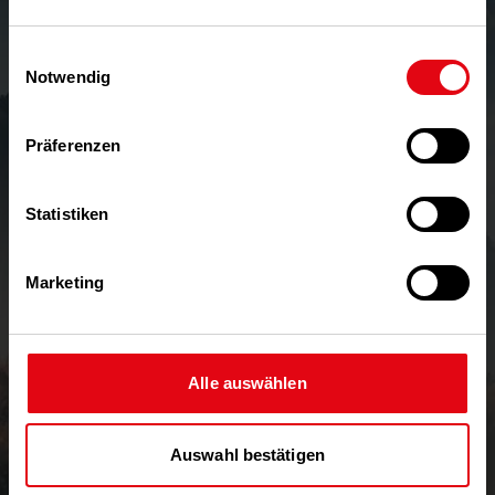
die in diesem Bericht enthaltenen
zukunftsorientierten Aussagen aufgrund neuer
Informationen oder zukünftiger Ereignisse zu
Einwilligungsauswahl
Notwendig
aktualisieren. Techem GmbH, deren Organe und
deren Mitarbeiter haften daher nicht für Schäden
die dadurch entstehen, dass solche
Präferenzen
zukunftsgerichteten Aussagen nicht
fortgeschrieben und an zukünftige Ereignisse
oder Entwicklungen nicht angepasst werden.
Statistiken
Alle innerhalb des Internetangebotes genannten
Marketing
und ggf. durch Dritte geschützten Marken, Waren-
und Kennzeichen, unterliegen uneingeschränkt
den den Rechtinhaber schützenden
Bestimmungen des jeweils einschlägigen
Alle auswählen
Immaterialgüterrechts. Allein aufgrund der bloßen
Nennung ist nicht der Schluss zu ziehen, dass
Marken, Waren- und Kennzeichen nicht durch
Auswahl bestätigen
Rechte Dritter geschützt sind. Das Urheberrecht