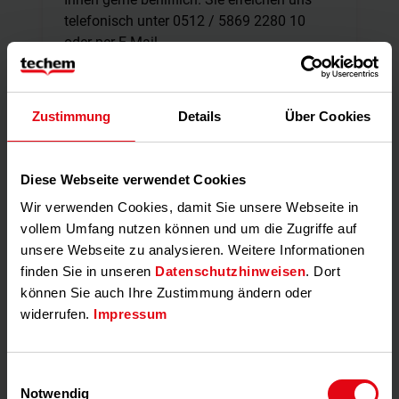
telefonisch unter 0512 / 5869 2280 10
oder per E-Mail
unter
kundenportal@techem.at
.
Zustimmung
Details
Über Cookies
Schritt 1:
Diese Webseite verwendet Cookies
NutzerInnenliste
Wir verwenden Cookies, damit Sie unsere Webseite in
vollem Umfang nutzen können und um die Zugriffe auf
unsere Webseite zu analysieren. Weitere Informationen
Vorbemerkungen
finden Sie in unseren
Datenschutzhinweisen
. Dort
können Sie auch Ihre Zustimmung ändern oder
widerrufen.
Impressum
Haben Sie keine elektronische
Start: NutzerInnen-Liste anlegen
Übermittlung der Nutzerdatensätze
(Datenaustausch) mit der Techem, starten
NutzerInnen-Liste prüfen: Sie können über
Schritt 1: Liegenschaft auswählen
Einwilligungsauswahl
Sie mit der Prüfung und Freigabe der
den Anlegen-Button eine neue NutzerInnen-
Notwendig